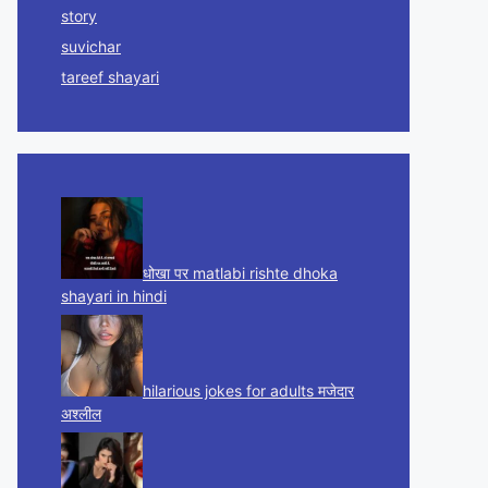
story
suvichar
tareef shayari
धोखा पर matlabi rishte dhoka
shayari in hindi
hilarious jokes for adults मजेदार
अश्लील