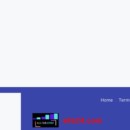
Skip
to
Home
Terms
content
alls24.com