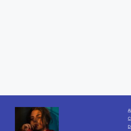
A
C
D