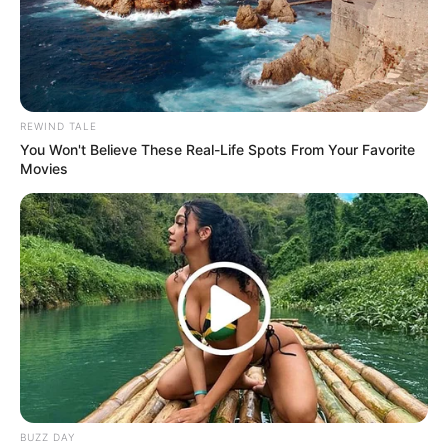
Contact Us
Disclaimer
Privacy Policy
Terms and Conditions
REWIND TALE
You Won't Believe These Real-Life Spots From Your Favorite
Copyright © 2026 alls24.com
Movies
BUZZ DAY