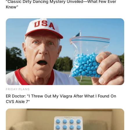
“Classic Dirty Dancing Mystery Unveiled—What Few Ever
Knew"
Page
Page
Page
Page
Page
←
Previous
1
…
4
5
6
…
31
Next
→
FRIDAY PLANS
ER Doctor: "I Threw Out My Viagra After What I Found On
CVS Aisle 7"