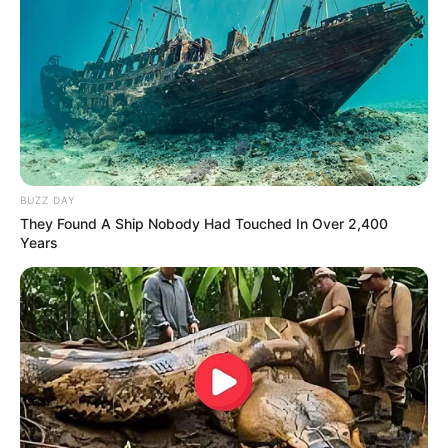
BUZZ DAY
They Found A Ship Nobody Had Touched In Over 2,400
Years