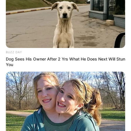
unique romantic kiss shayari in hindi:
होठों पर किस करने वाली शायरी
September 2, 2025
by
admin
BUZZ DAY
Dog Sees His Owner After 2 Yrs What He Does Next Will Stun
You