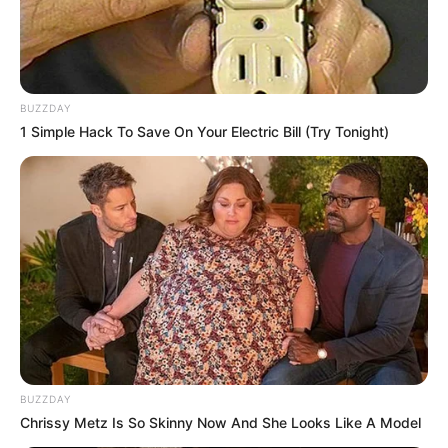
BUZZDAY
1 Simple Hack To Save On Your Electric Bill (Try Tonight)
BUZZDAY
Chrissy Metz Is So Skinny Now And She Looks Like A Model