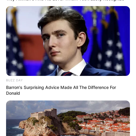
धोखा पर matlabi rishte dhoka shayari
in hindi
By admin
BUZZ DAY
Barron's Surprising Advice Made All The Difference For
Donald
hilarious jokes for adults मजेदार अश्लील
By admin
About Us