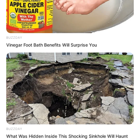
Best 100+ aankhen shayari in hindi
खूबसूरत आँखों पर शायरी
August 21, 2025
by
admin
BUZZDAY
Vinegar Foot Bath Benefits Will Surprise You
BUZZDAY
What Was Hidden Inside This Shocking Sinkhole Will Haunt