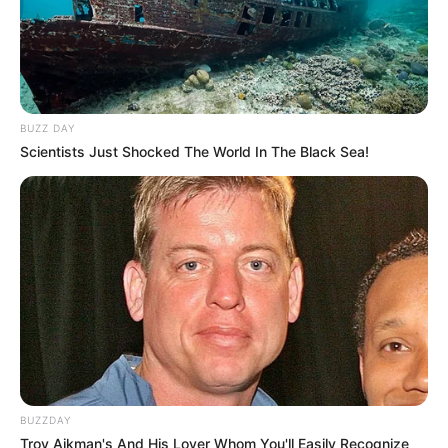
की आग शायरी
hot shayari in hindi language तीव्र आकर्षण
BUZZ DAY
Scientists Just Shocked The World In The Black Sea!
Facebook
Twitter
my name Rajesh Kushwah.
alls24.com
आपका
24x7 डिजिटल दोस्त! ताज़ा खबरें, मनोरंजन, विचार और ज्ञान का
खजाना।
हमसे जुड़ें
Entertainment Buzz
All-in-One Feed alls24.com
BUZZDAY
Troy Aikman's And His Lover Whom You'll Easily Recognize