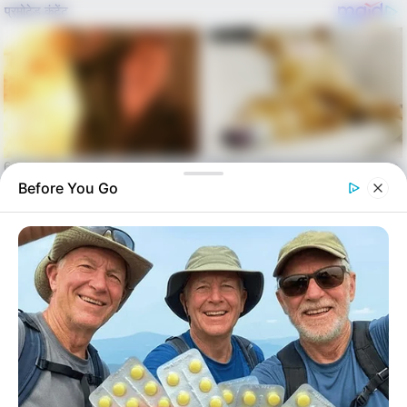
Before You Go
Skip
to
Menu
content
alls24.com