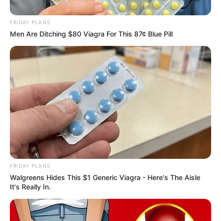
101+ unique Dil chu Jane Wali Shayari 2
Line in hindi
FRIDAY PLANS
September 12, 2025
by
admin
Men Are Ditching $80 Viagra For This 87¢ Blue Pill
FRIDAY PLANS
Walgreens Hides This $1 Generic Viagra - Here's The Aisle
It's Really In.