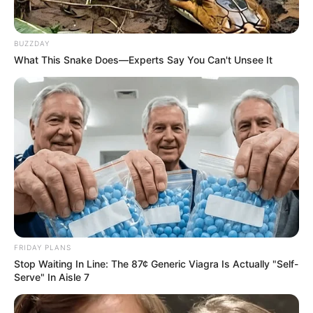
BUZZDAY
What This Snake Does—Experts Say You Can't Unsee It
FRIDAY PLANS
Stop Waiting In Line: The 87¢ Generic Viagra Is Actually "Self-
Serve" In Aisle 7