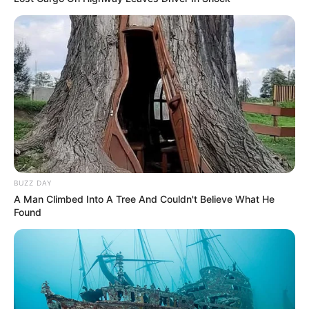
धोखा पर matlabi rishte dhoka shayari in hindi
hilarious jokes for adults मजेदार अश्लील
BUZZ DAY
A Man Climbed Into A Tree And Couldn't Believe What He
Found
sexy shayari in hindi: 2026 इश्क़ का मौसम रात की
दास्तान
Gandi soch gandi shayari: गर्म कर देने वाली शायरी बदन