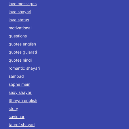
love messages
love shayari
love status
motivational
questions
quotes english
quotes gujarati
quotes hindi
romantic shayari
sambad
sapne mein
sexy shayari
Shayari english
story
suvichar
tareef shayari