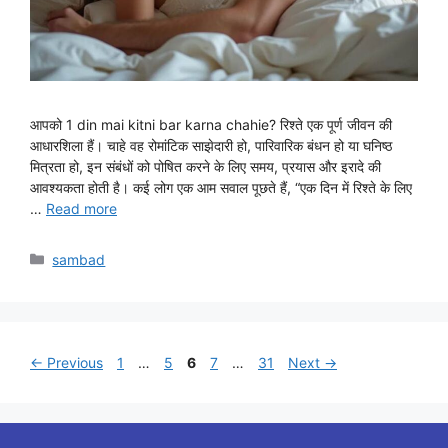
आपको 1 din mai kitni bar karna chahie? रिश्ते एक पूर्ण जीवन की
आधारशिला हैं। चाहे वह रोमांटिक साझेदारी हो, पारिवारिक बंधन हो या घनिष्ठ
मित्रता हो, इन संबंधों को पोषित करने के लिए समय, प्रयास और इरादे की
आवश्यकता होती है। कई लोग एक आम सवाल पूछते हैं, “एक दिन में रिश्ते के लिए
…
Read more
Categories
sambad
Page
Page
Page
Page
Page
←
Previous
1
…
5
6
7
…
31
Next
→