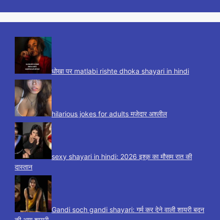
धोखा पर matlabi rishte dhoka shayari in hindi
hilarious jokes for adults मजेदार अश्लील
sexy shayari in hindi: 2026 इश्क़ का मौसम रात की
दास्तान
Gandi soch gandi shayari: गर्म कर देने वाली शायरी बदन
की आग शायरी