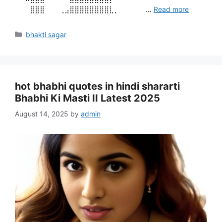
⠀⠀⠀⣿⣿⣿⠀⠀⠀⢀⣠⣿⣿⣿⣿⣿⣿⣿⣿⣇⡀⠀⠀⠀⠀⠀ …
Read more
Categories
bhakti sagar
hot bhabhi quotes in hindi shararti
Bhabhi Ki Masti II Latest 2025
August 14, 2025
by
admin