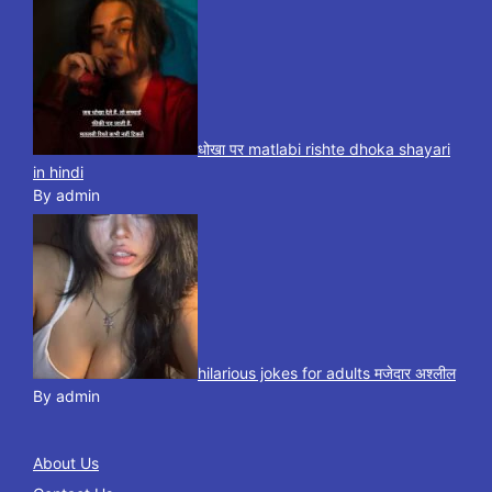
धोखा पर matlabi rishte dhoka shayari
in hindi
By admin
hilarious jokes for adults मजेदार अश्लील
By admin
About Us