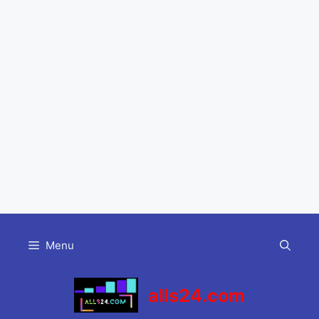
Skip
to
Menu
content
alls24.com