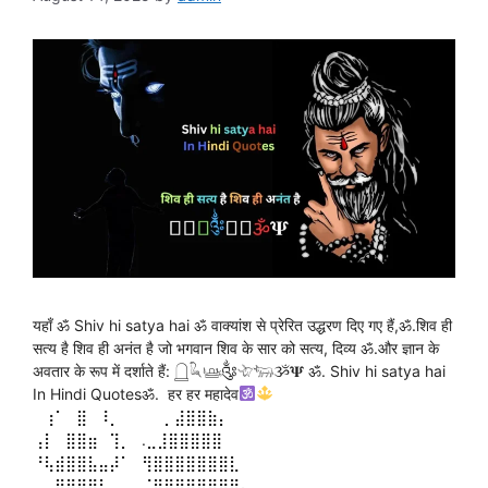
यहाँ ॐ Shiv hi satya hai ॐ वाक्यांश से प्रेरित उद्धरण दिए गए हैं,ॐ.शिव ही
सत्य है शिव ही अनंत है जो भगवान शिव के सार को सत्य, दिव्य ॐ.और ज्ञान के
अवतार के रूप में दर्शाते हैं: 𓉸𓆗𓊞༂𓄀𓃓ૐ𝚿 ॐ. Shiv hi satya hai
In Hindi Quotesॐ. हर हर महादेव
⠀⢰⠁⠀⣿⠀⠸⡀⠀⠀⠀⠀⡀⣼⣿⣿⣷⡄⠀⠀⠀⠀⠀⠀⠀⠀
⢠⡇⠀⣿⣿⣶⠀⢹⡀⠀.⣀⣸⣿⣿⣿⣿⣿⠀⠀⠀⠀⠀⠀⠀⠀
⠘⢧⣾⣿⣿⣧⣤⡼⠁⠀⢻⣿⣿⣿⣿⣿⣿⣿⣇⠀⠀⠀⠀⠀⠀⠀
⠀⠀⠿⣿⣿⣿⠃⠀⠀⠀⠈⣿⣿⣿⣿⣿⣿⣿⣿⡄⠀⠀⠀⠀⠀⠀