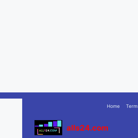
Skip
to
Home
Terms
content
alls24.com