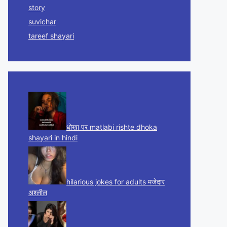
story
suvichar
tareef shayari
धोखा पर matlabi rishte dhoka
shayari in hindi
hilarious jokes for adults मजेदार
अश्लील