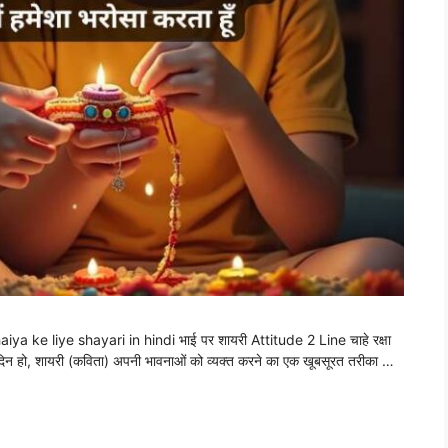
ैं bhaiya ke liye shayari in hindi भाई पर शायरी Attitude 2 Line चाहे रक्षा
 दिन हो, शायरी (कविता) अपनी भावनाओं को व्यक्त करने का एक खूबसूरत तरीका …