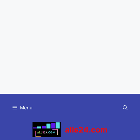
Skip
to
Menu
content
alls24.com