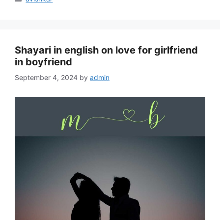
Shayari in english on love for girlfriend
in boyfriend
September 4, 2024
by
admin