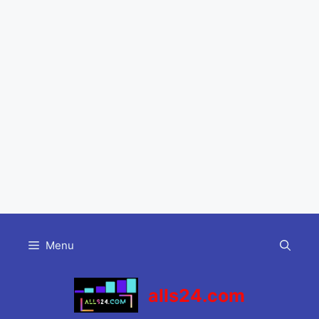
Skip
to
Menu
content
alls24.com