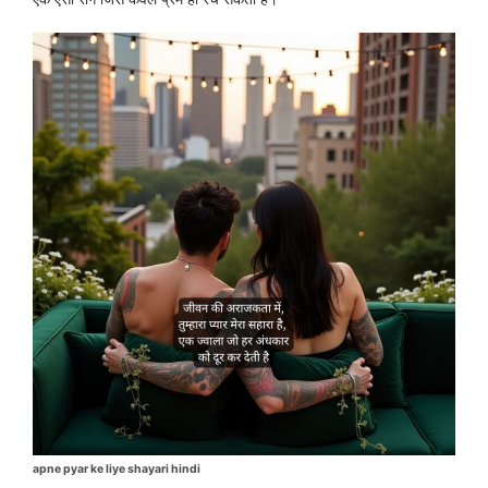
apne pyar ke liye shayari hindi